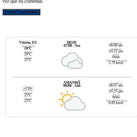
vez que eu comentar.
Vitória, ES
HOJE
Amanhecer
06:08 am
07/08 - Sex
Temp. Agora
24ºC
Anoitecer
05:25 pm
Máxima
29ºC
Chuva
0mm
Mínima
21ºC
Velocidade do Vento
5.79 km/h
AMANHÃ
Amanhecer
06:07 am
08/08 - Sáb
Média
23.5ºC
Anoitecer
05:25 pm
Máxima
25ºC
Chuva
0mm
Mínima
22ºC
Velocidade do Vento
8.89 km/h