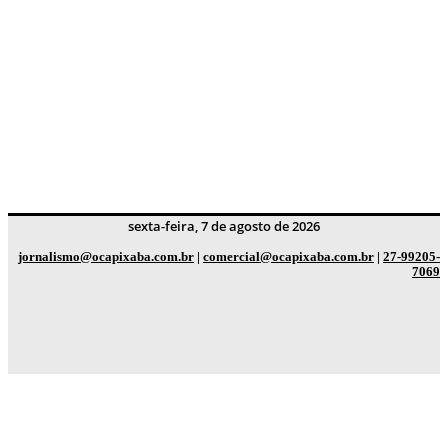
sexta-feira, 7 de agosto de 2026
jornalismo@ocapixaba.com.br
|
comercial@ocapixaba.com.br
|
27-99205-
7069