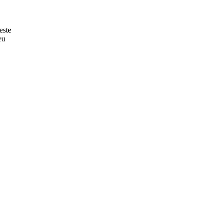
este
eu