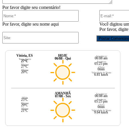
Por favor digite seu comentário!
Nome:*
Por favor, digite seu nome aqui
Você digitou um
Por favor, digit
Site:
Vitória, ES
HOJE
Amanhecer
06:08 am
06/08 - Qui
Temp. Agora
27ºC
Anoitecer
05:25 pm
Máxima
27ºC
Chuva
0mm
Mínima
20ºC
Velocidade do Vento
6.81 km/h
AMANHÃ
Amanhecer
06:08 am
07/08 - Sex
Média
25ºC
Anoitecer
05:25 pm
Máxima
29ºC
Chuva
0mm
Mínima
21ºC
Velocidade do Vento
9.64 km/h