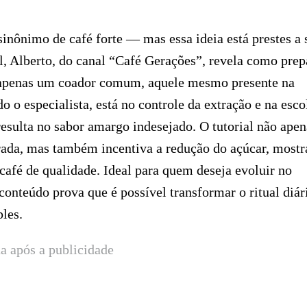
sinônimo de café forte — mas essa ideia está prestes a 
l, Alberto, do canal “Café Gerações”, revela como prep
 apenas um coador comum, aquele mesmo presente na
o o especialista, está no controle da extração e na esco
resulta no sabor amargo indesejado. O tutorial não apen
brada, mas também incentiva a redução do açúcar, most
afé de qualidade. Ideal para quem deseja evoluir no
onteúdo prova que é possível transformar o ritual diár
les.
a após a publicidade