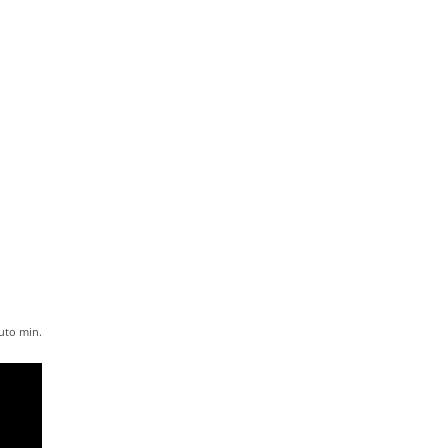
uto
min.