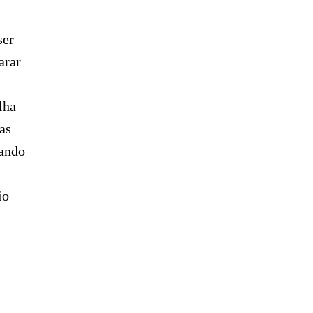
ser
arar
lha
as
rando
io