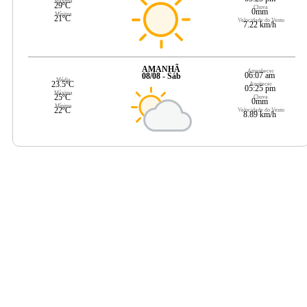
Máxima
29ºC
Chuva
0mm
Mínima
21ºC
Velocidade do Vento
7.22 km/h
AMANHÃ
Amanhecer
06:07 am
08/08 - Sáb
Média
23.5ºC
Anoitecer
05:25 pm
Máxima
25ºC
Chuva
0mm
Mínima
22ºC
Velocidade do Vento
8.89 km/h