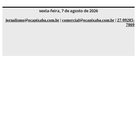
sexta-feira, 7 de agosto de 2026
jornalismo@ocapixaba.com.br
|
comercial@ocapixaba.com.br
|
27-99205-
7069