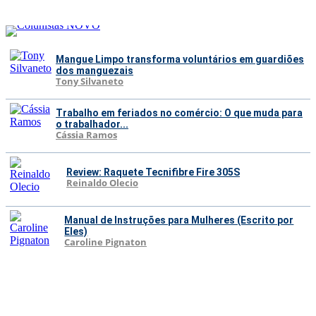
Mangue Limpo transforma voluntários em guardiões
dos manguezais
Tony Silvaneto
Trabalho em feriados no comércio: O que muda para
o trabalhador...
Cássia Ramos
Review: Raquete Tecnifibre Fire 305S
Reinaldo Olecio
Manual de Instruções para Mulheres (Escrito por
Eles)
Caroline Pignaton