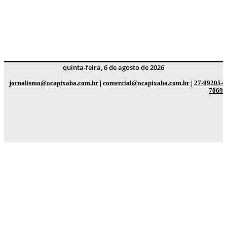
quinta-feira, 6 de agosto de 2026
jornalismo@ocapixaba.com.br
|
comercial@ocapixaba.com.br
|
27-99205-
7069