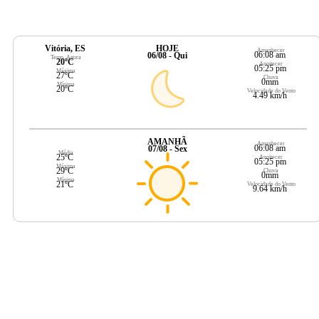
Vitória, ES
HOJE
Amanhecer
06:08 am
06/08 - Qui
Temp. Agora
20ºC
Anoitecer
05:25 pm
Máxima
27ºC
Chuva
0mm
Mínima
20ºC
Velocidade do Vento
4.49 km/h
AMANHÃ
Amanhecer
06:08 am
07/08 - Sex
Média
25ºC
Anoitecer
05:25 pm
Máxima
29ºC
Chuva
0mm
Mínima
21ºC
Velocidade do Vento
9.64 km/h