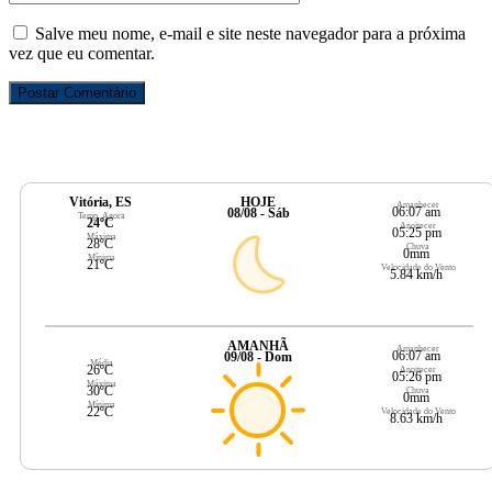
Salve meu nome, e-mail e site neste navegador para a próxima
vez que eu comentar.
Vitória, ES
HOJE
Amanhecer
06:07 am
08/08 - Sáb
Temp. Agora
24ºC
Anoitecer
05:25 pm
Máxima
28ºC
Chuva
0mm
Mínima
21ºC
Velocidade do Vento
5.84 km/h
AMANHÃ
Amanhecer
06:07 am
09/08 - Dom
Média
26ºC
Anoitecer
05:26 pm
Máxima
30ºC
Chuva
0mm
Mínima
22ºC
Velocidade do Vento
8.63 km/h