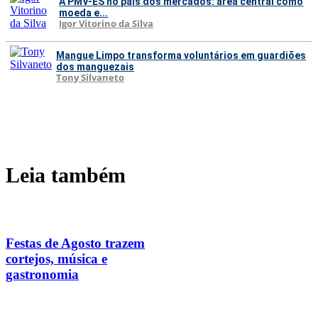
A PMV-ES no país dos mercados: área central como
moeda e...
Igor Vitorino da Silva
Mangue Limpo transforma voluntários em guardiões
dos manguezais
Tony Silvaneto
Leia também
Festas de Agosto trazem
cortejos, música e
gastronomia