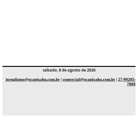
sábado, 8 de agosto de 2026
jornalismo@ocapixaba.com.br
|
comercial@ocapixaba.com.br
|
27-99205-
7069