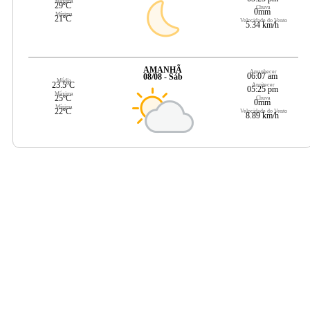
Máxima
29ºC
Chuva
0mm
Mínima
21ºC
Velocidade do Vento
5.34 km/h
AMANHÃ
Amanhecer
06:07 am
08/08 - Sáb
Média
23.5ºC
Anoitecer
05:25 pm
Máxima
25ºC
Chuva
0mm
Mínima
22ºC
Velocidade do Vento
8.89 km/h