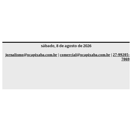
sábado, 8 de agosto de 2026
jornalismo@ocapixaba.com.br
|
comercial@ocapixaba.com.br
|
27-99205-
7069