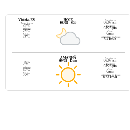
Vitória, ES
HOJE
Amanhecer
06:07 am
08/08 - Sáb
Temp. Agora
23ºC
Anoitecer
05:25 pm
Máxima
28ºC
Chuva
0mm
Mínima
21ºC
Velocidade do Vento
5.4 km/h
AMANHÃ
Amanhecer
06:07 am
09/08 - Dom
Média
26ºC
Anoitecer
05:26 pm
Máxima
30ºC
Chuva
0mm
Mínima
22ºC
Velocidade do Vento
8.63 km/h