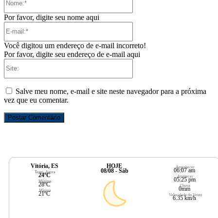
Por favor, digite seu nome aqui
E-
mail:*
Você digitou um endereço de e-mail incorreto!
Por favor, digite seu endereço de e-mail aqui
Site:
Salve meu nome, e-mail e site neste navegador para a próxima
vez que eu comentar.
Vitória, ES
HOJE
Amanhecer
06:07 am
08/08 - Sáb
Temp. Agora
24ºC
Anoitecer
05:25 pm
Máxima
28ºC
Chuva
0mm
Mínima
21ºC
Velocidade do Vento
6.35 km/h