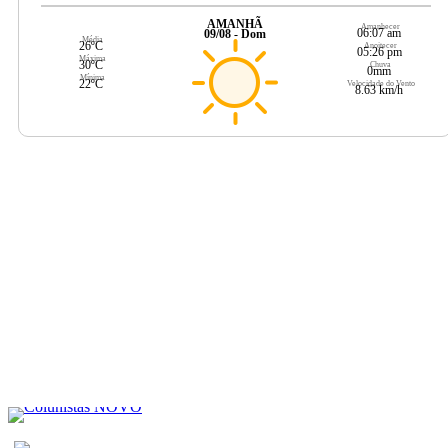
AMANHÃ
Amanhecer
06:07 am
09/08 - Dom
Média
26ºC
Anoitecer
05:26 pm
Máxima
30ºC
Chuva
0mm
Mínima
22ºC
Velocidade do Vento
8.63 km/h