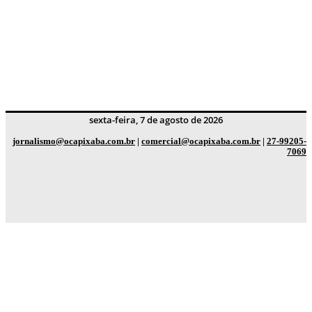
sexta-feira, 7 de agosto de 2026
jornalismo@ocapixaba.com.br
|
comercial@ocapixaba.com.br
|
27-99205-
7069