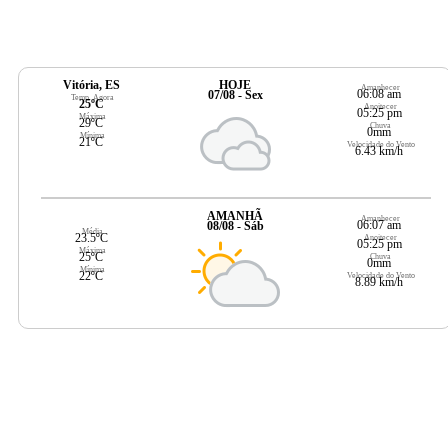
Vitória, ES
HOJE
Amanhecer
06:08 am
07/08 - Sex
Temp. Agora
25ºC
Anoitecer
05:25 pm
Máxima
29ºC
Chuva
0mm
Mínima
21ºC
Velocidade do Vento
6.43 km/h
AMANHÃ
Amanhecer
06:07 am
08/08 - Sáb
Média
23.5ºC
Anoitecer
05:25 pm
Máxima
25ºC
Chuva
0mm
Mínima
22ºC
Velocidade do Vento
8.89 km/h