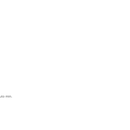
uto
min.