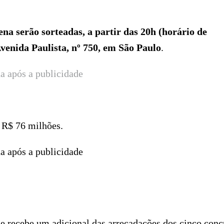
na serão sorteadas, a partir das 20h (horário de
Avenida Paulista, nº 750, em São Paulo
.
a após a publicidade
 R$ 76 milhões.
a após a publicidade
ele recebe um adicional das arrecadações dos cinco conc