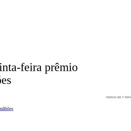
inta-feira prêmio
ões
menos de 1 min