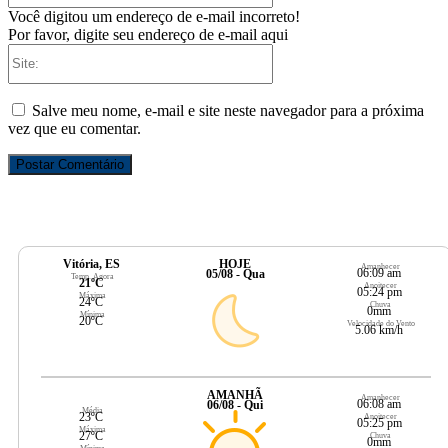
Você digitou um endereço de e-mail incorreto!
Por favor, digite seu endereço de e-mail aqui
Site:
Salve meu nome, e-mail e site neste navegador para a próxima
vez que eu comentar.
Vitória, ES
HOJE
Amanhecer
06:09 am
05/08 - Qua
Temp. Agora
21ºC
Anoitecer
05:24 pm
Máxima
24ºC
Chuva
0mm
Mínima
20ºC
Velocidade do Vento
5.06 km/h
AMANHÃ
Amanhecer
06:08 am
06/08 - Qui
Média
23ºC
Anoitecer
05:25 pm
Máxima
27ºC
Chuva
0mm