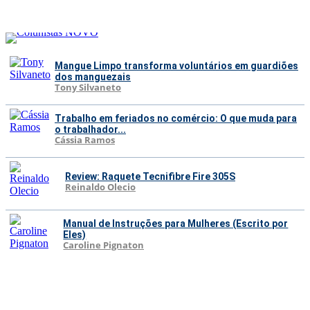
Mangue Limpo transforma voluntários em guardiões
dos manguezais
Tony Silvaneto
Trabalho em feriados no comércio: O que muda para
o trabalhador...
Cássia Ramos
Review: Raquete Tecnifibre Fire 305S
Reinaldo Olecio
Manual de Instruções para Mulheres (Escrito por
Eles)
Caroline Pignaton