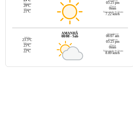
Anoitecer
05:25 pm
Máxima
29ºC
Chuva
0mm
Mínima
21ºC
Velocidade do Vento
7.22 km/h
AMANHÃ
Amanhecer
06:07 am
08/08 - Sáb
Média
23.5ºC
Anoitecer
05:25 pm
Máxima
25ºC
Chuva
0mm
Mínima
22ºC
Velocidade do Vento
8.89 km/h