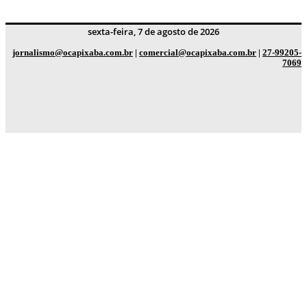
sexta-feira, 7 de agosto de 2026
jornalismo@ocapixaba.com.br
|
comercial@ocapixaba.com.br
|
27-99205-
7069