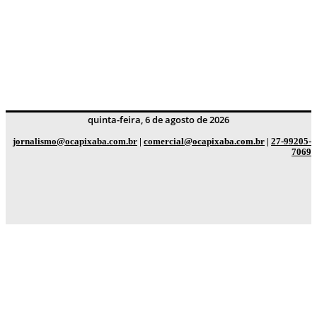
quinta-feira, 6 de agosto de 2026
jornalismo@ocapixaba.com.br
|
comercial@ocapixaba.com.br
|
27-99205-
7069