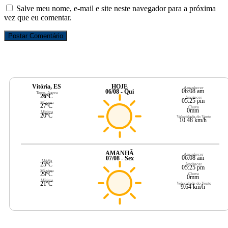
Salve meu nome, e-mail e site neste navegador para a próxima
vez que eu comentar.
Vitória, ES
HOJE
Amanhecer
06:08 am
06/08 - Qui
Temp. Agora
26ºC
Anoitecer
05:25 pm
Máxima
27ºC
Chuva
0mm
Mínima
20ºC
Velocidade do Vento
10.48 km/h
AMANHÃ
Amanhecer
06:08 am
07/08 - Sex
Média
25ºC
Anoitecer
05:25 pm
Máxima
29ºC
Chuva
0mm
Mínima
21ºC
Velocidade do Vento
9.64 km/h