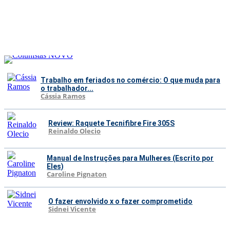
Trabalho em feriados no comércio: O que muda para
o trabalhador...
Cássia Ramos
Review: Raquete Tecnifibre Fire 305S
Reinaldo Olecio
Manual de Instruções para Mulheres (Escrito por
Eles)
Caroline Pignaton
O fazer envolvido x o fazer comprometido
Sidnei Vicente