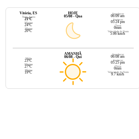
Vitória, ES
HOJE
Amanhecer
06:09 am
05/08 - Qua
Temp. Agora
21ºC
Anoitecer
05:24 pm
Máxima
24ºC
Chuva
0mm
Mínima
20ºC
Velocidade do Vento
5.06 km/h
AMANHÃ
Amanhecer
06:08 am
06/08 - Qui
Média
23ºC
Anoitecer
05:25 pm
Máxima
27ºC
Chuva
0mm
Mínima
19ºC
Velocidade do Vento
9.7 km/h