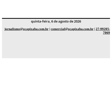
quinta-feira, 6 de agosto de 2026
jornalismo@ocapixaba.com.br
|
comercial@ocapixaba.com.br
|
27-99205-
7069