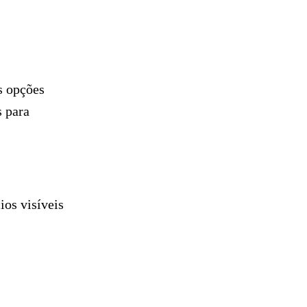
s opções
s para
ios visíveis