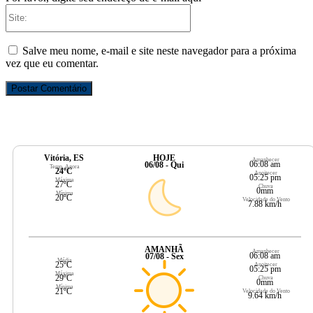
Site:
Salve meu nome, e-mail e site neste navegador para a próxima
vez que eu comentar.
Vitória, ES
HOJE
Amanhecer
06:08 am
06/08 - Qui
Temp. Agora
24ºC
Anoitecer
05:25 pm
Máxima
27ºC
Chuva
0mm
Mínima
20ºC
Velocidade do Vento
7.88 km/h
AMANHÃ
Amanhecer
06:08 am
07/08 - Sex
Média
25ºC
Anoitecer
05:25 pm
Máxima
29ºC
Chuva
0mm
Mínima
21ºC
Velocidade do Vento
9.64 km/h