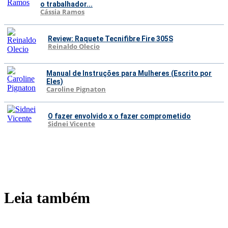
o trabalhador...
Cássia Ramos
Review: Raquete Tecnifibre Fire 305S
Reinaldo Olecio
Manual de Instruções para Mulheres (Escrito por
Eles)
Caroline Pignaton
O fazer envolvido x o fazer comprometido
Sidnei Vicente
Leia também