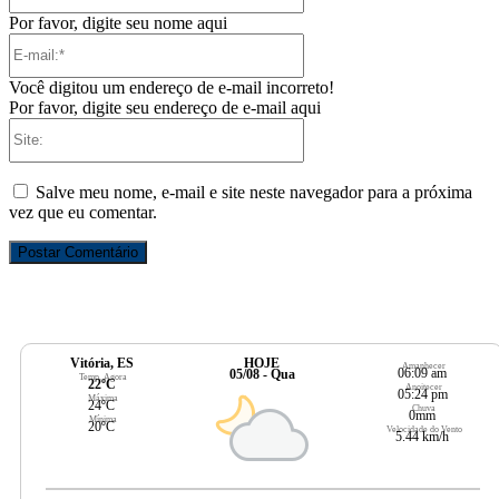
Por favor, digite seu nome aqui
E-
mail:*
Você digitou um endereço de e-mail incorreto!
Por favor, digite seu endereço de e-mail aqui
Site:
Salve meu nome, e-mail e site neste navegador para a próxima
vez que eu comentar.
Vitória, ES
HOJE
Amanhecer
06:09 am
05/08 - Qua
Temp. Agora
22ºC
Anoitecer
05:24 pm
Máxima
24ºC
Chuva
0mm
Mínima
20ºC
Velocidade do Vento
5.44 km/h