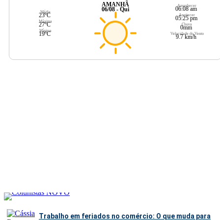
AMANHÃ
Amanhecer
06:08 am
06/08 - Qui
Média
23ºC
Anoitecer
05:25 pm
Máxima
27ºC
Chuva
0mm
Mínima
19ºC
Velocidade do Vento
9.7 km/h
Trabalho em feriados no comércio: O que muda para