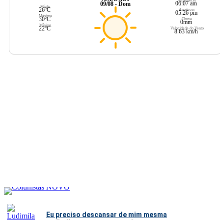
Amanhecer
06:07 am
09/08 - Dom
Média
26ºC
Anoitecer
05:26 pm
Máxima
30ºC
Chuva
0mm
Mínima
22ºC
Velocidade do Vento
8.63 km/h
Eu preciso descansar de mim mesma