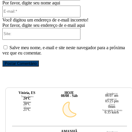
Por favor, digite seu nome aqui
E-
mail:*
Você digitou um endereço de e-mail incorreto!
Por favor, digite seu endereço de e-mail aqui
Site:
Salve meu nome, e-mail e site neste navegador para a próxima
vez que eu comentar.
Vitória, ES
HOJE
Amanhecer
06:07 am
08/08 - Sáb
Temp. Agora
24ºC
Anoitecer
05:25 pm
Máxima
28ºC
Chuva
0mm
Mínima
21ºC
Velocidade do Vento
6.35 km/h
AMANHÃ