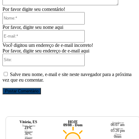
Por favor digite seu comentário!
Nome:*
Por favor, digite seu nome aqui
E-
mail:*
Você digitou um endereço de e-mail incorreto!
Por favor, digite seu endereço de e-mail aqui
Site:
Salve meu nome, e-mail e site neste navegador para a próxima
vez que eu comentar.
Vitória, ES
HOJE
Amanhecer
06:07 am
09/08 - Dom
Temp. Agora
23ºC
Anoitecer
05:26 pm
Máxima
30ºC
Chuva
0mm
Mínima