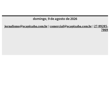
domingo, 9 de agosto de 2026
jornalismo@ocapixaba.com.br
|
comercial@ocapixaba.com.br
|
27-99205-
7069