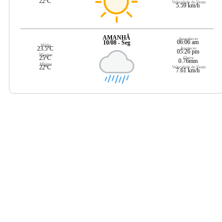
22ºC
Velocidade do Vento
5.59 km/h
AMANHÃ
Amanhecer
06:06 am
10/08 - Seg
Média
23.5ºC
Anoitecer
05:26 pm
Máxima
25ºC
Chuva
0.76mm
Mínima
22ºC
Velocidade do Vento
7.61 km/h