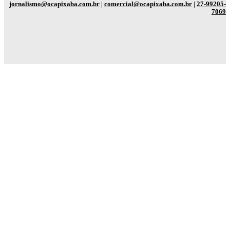
jornalismo@ocapixaba.com.br
|
comercial@ocapixaba.com.br
|
27-99205-
7069