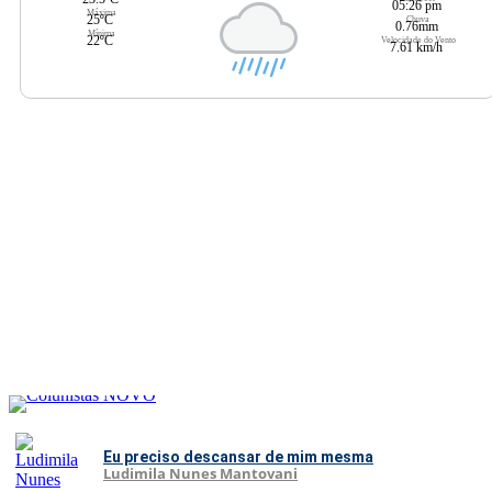
05:26 pm
Máxima
25ºC
Chuva
0.76mm
Mínima
22ºC
Velocidade do Vento
7.61 km/h
Eu preciso descansar de mim mesma
Ludimila Nunes Mantovani