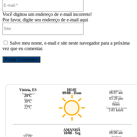
E-
mail:*
Você digitou um endereço de e-mail incorreto!
Por favor, digite seu endereço de e-mail aqui
Site:
Salve meu nome, e-mail e site neste navegador para a próxima
vez que eu comentar.
Vitória, ES
HOJE
Amanhecer
06:07 am
09/08 - Dom
Temp. Agora
24ºC
Anoitecer
05:26 pm
Máxima
30ºC
Chuva
0mm
Mínima
22ºC
Velocidade do Vento
5.81 km/h
AMANHÃ
Amanhecer
06:06 am
10/08 - Seg
Média
23.5ºC
Anoitecer