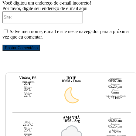
Você digitou um endereço de e-mail incorreto!
Por favor, digite seu endereço de e-mail aqui
Site:
Salve meu nome, e-mail e site neste navegador para a próxima
vez que eu comentar.
Vitória, ES
HOJE
Amanhecer
06:07 am
09/08 - Dom
Temp. Agora
22ºC
Anoitecer
05:26 pm
Máxima
30ºC
Chuva
0mm
Mínima
22ºC
Velocidade do Vento
5.35 km/h
AMANHÃ
Amanhecer
06:06 am
10/08 - Seg
Média
23.5ºC
Anoitecer
05:26 pm
Máxima
25ºC
Chuva
0.76mm
Mínima
22ºC
Velocidade do Vento