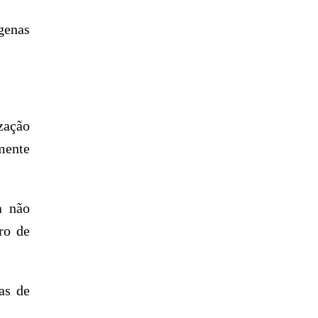
genas
zação
lmente
a não
ro de
as de