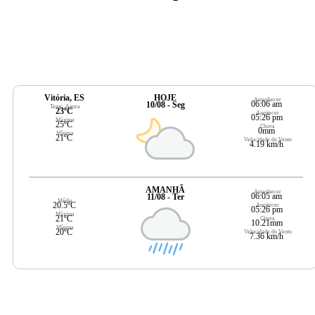
Vitória, ES
HOJE
Amanhecer
06:06 am
10/08 - Seg
Temp. Agora
23ºC
Anoitecer
05:26 pm
Máxima
25ºC
Chuva
0mm
Mínima
21ºC
Velocidade do Vento
4.19 km/h
AMANHÃ
Amanhecer
06:05 am
11/08 - Ter
Média
20.5ºC
Anoitecer
05:26 pm
Máxima
21ºC
Chuva
10.21mm
Mínima
20ºC
Velocidade do Vento
7.36 km/h