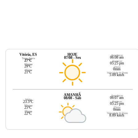
Vitória, ES
HOJE
Amanhecer
06:08 am
07/08 - Sex
Temp. Agora
27ºC
Anoitecer
05:25 pm
Máxima
29ºC
Chuva
0mm
Mínima
21ºC
Velocidade do Vento
5.09 km/h
AMANHÃ
Amanhecer
06:07 am
08/08 - Sáb
Média
23.5ºC
Anoitecer
05:25 pm
Máxima
25ºC
Chuva
0mm
Mínima
22ºC
Velocidade do Vento
8.89 km/h