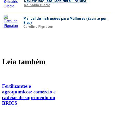
Review: Raquete Tecnifibre Fire 305S
Reinaldo Olecio
Manual de Instruções para Mulheres (Escrito por
Eles)
Caroline Pignaton
Leia também
Fertilizantes e
agroquímicos: comércio e
cadeias de suprimento no
BRICS