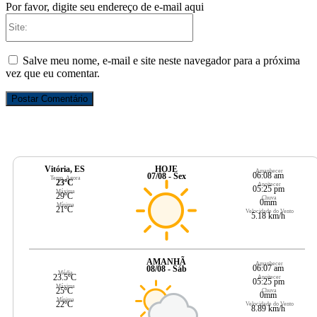
Por favor, digite seu endereço de e-mail aqui
Site:
Salve meu nome, e-mail e site neste navegador para a próxima
vez que eu comentar.
Vitória, ES
HOJE
Amanhecer
06:08 am
07/08 - Sex
Temp. Agora
23ºC
Anoitecer
05:25 pm
Máxima
29ºC
Chuva
0mm
Mínima
21ºC
Velocidade do Vento
5.18 km/h
AMANHÃ
Amanhecer
06:07 am
08/08 - Sáb
Média
23.5ºC
Anoitecer
05:25 pm
Máxima
25ºC
Chuva
0mm
Mínima
22ºC
Velocidade do Vento
8.89 km/h