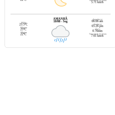
Velocidade do Vento
5.71 km/h
AMANHÃ
Amanhecer
06:06 am
10/08 - Seg
Média
23.5ºC
Anoitecer
05:26 pm
Máxima
25ºC
Chuva
0.76mm
Mínima
22ºC
Velocidade do Vento
7.61 km/h