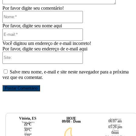
Por favor digite seu comentário!
Nome:*
Por favor, digite seu nome aqui
E-
mail:*
Você digitou um endereço de e-mail incorreto!
Por favor, digite seu endereço de e-mail aqui
Site:
Salve meu nome, e-mail e site neste navegador para a próxima
vez que eu comentar.
Vitória, ES
HOJE
Amanhecer
06:07 am
09/08 - Dom
Temp. Agora
22ºC
Anoitecer
05:26 pm
Máxima
30ºC
Chuva
0mm
Mínima
22ºC