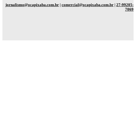
jornalismo@ocapixaba.com.br
|
comercial@ocapixaba.com.br
|
27-99205-
7069