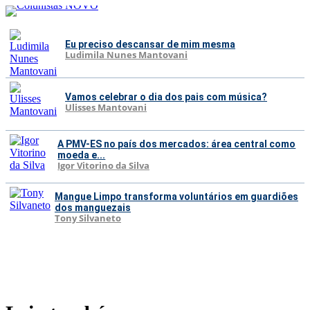
Eu preciso descansar de mim mesma
Ludimila Nunes Mantovani
Vamos celebrar o dia dos pais com música?
Ulisses Mantovani
A PMV-ES no país dos mercados: área central como
moeda e...
Igor Vitorino da Silva
Mangue Limpo transforma voluntários em guardiões
dos manguezais
Tony Silvaneto