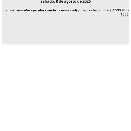
sábado, 8 de agosto de 2026
jornalismo@ocapixaba.com.br
|
comercial@ocapixaba.com.br
|
27-99205-
7069