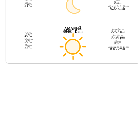
Chuva
0mm
Mínima
21ºC
Velocidade do Vento
6.35 km/h
AMANHÃ
Amanhecer
06:07 am
09/08 - Dom
Média
26ºC
Anoitecer
05:26 pm
Máxima
30ºC
Chuva
0mm
Mínima
22ºC
Velocidade do Vento
8.63 km/h