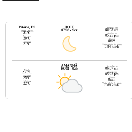
Vitória, ES
HOJE
Amanhecer
06:08 am
07/08 - Sex
Temp. Agora
21ºC
Anoitecer
05:25 pm
Máxima
29ºC
Chuva
0mm
Mínima
21ºC
Velocidade do Vento
5.84 km/h
AMANHÃ
Amanhecer
06:07 am
08/08 - Sáb
Média
23.5ºC
Anoitecer
05:25 pm
Máxima
25ºC
Chuva
0mm
Mínima
22ºC
Velocidade do Vento
8.89 km/h