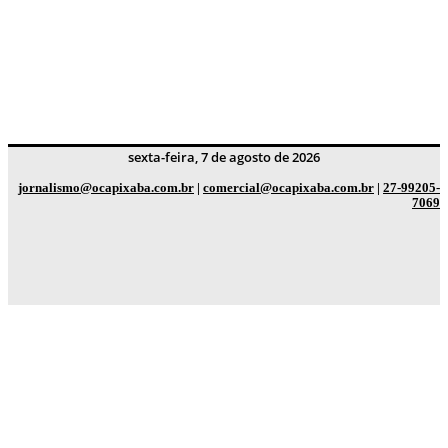
sexta-feira, 7 de agosto de 2026
jornalismo@ocapixaba.com.br
|
comercial@ocapixaba.com.br
|
27-99205-
7069