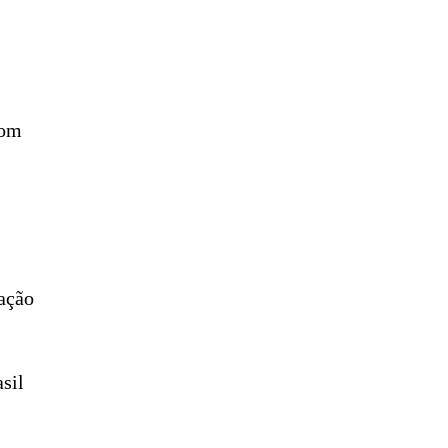
com
ação
sil