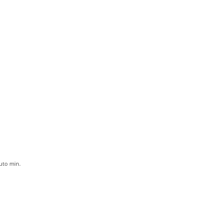
uto
min.