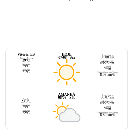
Vitória, ES
HOJE
Amanhecer
06:08 am
07/08 - Sex
Temp. Agora
29ºC
Anoitecer
05:25 pm
Máxima
29ºC
Chuva
0mm
Mínima
21ºC
Velocidade do Vento
8.97 km/h
AMANHÃ
Amanhecer
06:07 am
08/08 - Sáb
Média
23.5ºC
Anoitecer
05:25 pm
Máxima
25ºC
Chuva
0mm
Mínima
22ºC
Velocidade do Vento
8.89 km/h