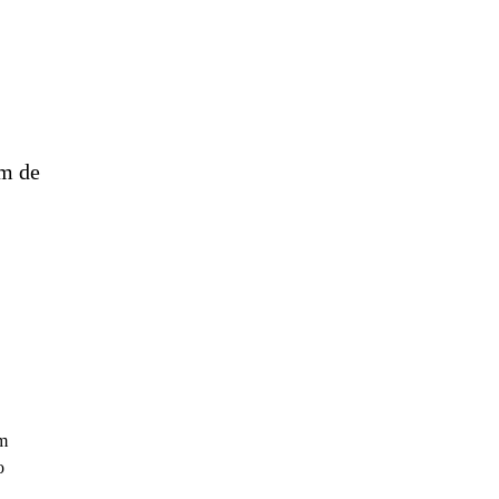
em de
um
o