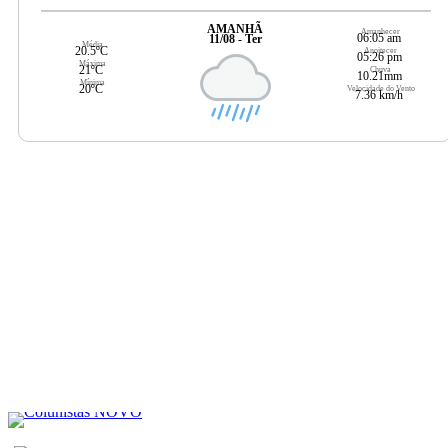
AMANHÃ
Amanhecer
06:05 am
11/08 - Ter
Média
20.5ºC
Anoitecer
05:26 pm
Máxima
21ºC
Chuva
10.21mm
Mínima
20ºC
Velocidade do Vento
7.36 km/h