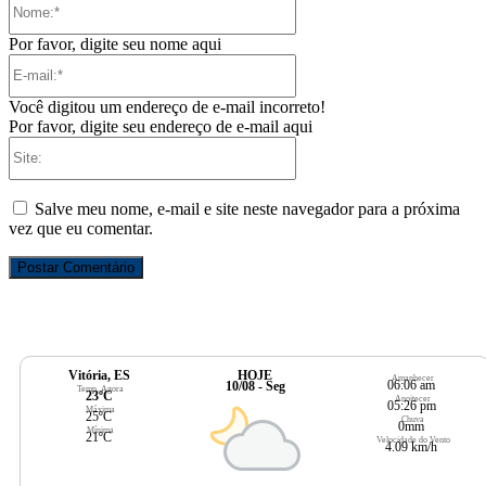
Por favor, digite seu nome aqui
E-
mail:*
Você digitou um endereço de e-mail incorreto!
Por favor, digite seu endereço de e-mail aqui
Site:
Salve meu nome, e-mail e site neste navegador para a próxima
vez que eu comentar.
Vitória, ES
HOJE
Amanhecer
06:06 am
10/08 - Seg
Temp. Agora
23ºC
Anoitecer
05:26 pm
Máxima
25ºC
Chuva
0mm
Mínima
21ºC
Velocidade do Vento
4.09 km/h