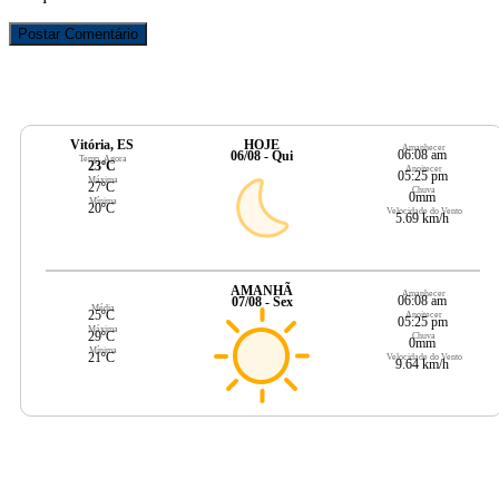
Vitória, ES
HOJE
Amanhecer
06:08 am
06/08 - Qui
Temp. Agora
23ºC
Anoitecer
05:25 pm
Máxima
27ºC
Chuva
0mm
Mínima
20ºC
Velocidade do Vento
5.69 km/h
AMANHÃ
Amanhecer
06:08 am
07/08 - Sex
Média
25ºC
Anoitecer
05:25 pm
Máxima
29ºC
Chuva
0mm
Mínima
21ºC
Velocidade do Vento
9.64 km/h