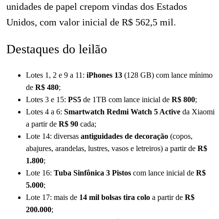
unidades de papel crepom vindas dos Estados
Unidos, com valor inicial de R$ 562,5 mil.
Destaques do leilão
Lotes 1, 2 e 9 a 11:
iPhones 13
(128 GB) com lance mínimo
de
R$ 480
;
Lotes 3 e 15:
PS5
de 1TB com lance inicial de
R$ 800
;
Lotes 4 a 6:
Smartwatch Redmi Watch 5 Active
da Xiaomi
a partir de
R$ 90
cada;
Lote 14: diversas
antiguidades de decoração
(copos,
abajures, arandelas, lustres, vasos e letreiros) a partir de
R$
1.800
;
Lote 16:
Tuba Sinfônica 3 Pistos
com lance inicial de
R$
5.000
;
Lote 17: mais de
14 mil bolsas tira colo
a partir de
R$
200.000
;