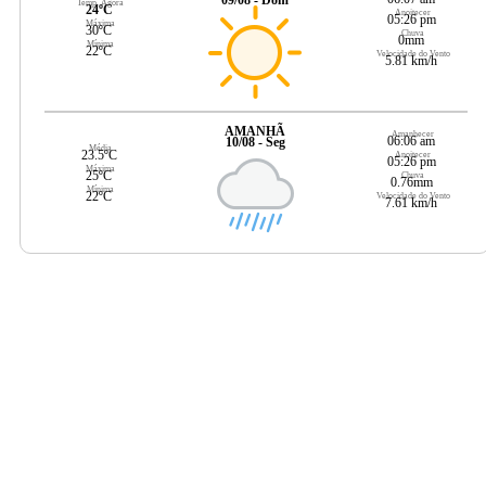
09/08 - Dom
Temp. Agora
24ºC
Anoitecer
05:26 pm
Máxima
30ºC
Chuva
0mm
Mínima
22ºC
Velocidade do Vento
5.81 km/h
AMANHÃ
Amanhecer
06:06 am
10/08 - Seg
Média
23.5ºC
Anoitecer
05:26 pm
Máxima
25ºC
Chuva
0.76mm
Mínima
22ºC
Velocidade do Vento
7.61 km/h