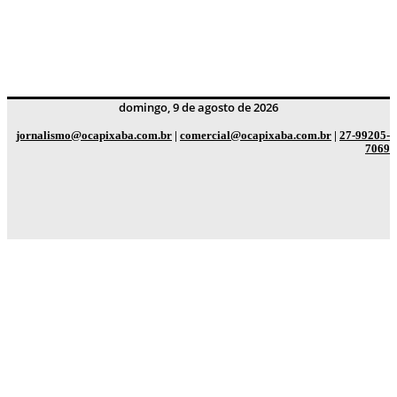
domingo, 9 de agosto de 2026
jornalismo@ocapixaba.com.br
|
comercial@ocapixaba.com.br
|
27-99205-
7069