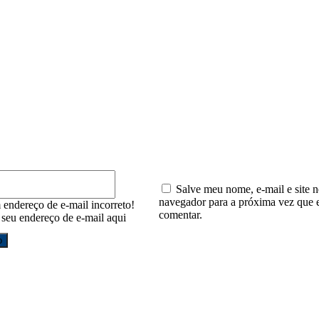
io:
E-
mail:*
Salve meu nome, e-mail e site n
navegador para a próxima vez que 
 endereço de e-mail incorreto!
comentar.
e seu endereço de e-mail aqui