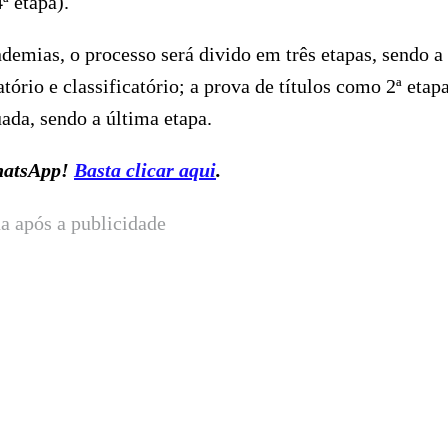
ª etapa).
demias, o processo será divido em três etapas, sendo a
tório e classificatório; a prova de títulos como 2ª etapa
uada, sendo a última etapa.
WhatsApp!
Basta clicar aqui
.
a após a publicidade