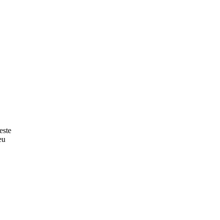
este
eu