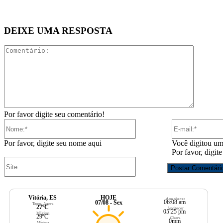
DEIXE UMA RESPOSTA
Comentár
Por favor digite seu comentário!
Nome:*
Por favor, digite seu nome aqui
Você digitou um
Por favor, digit
Site:
Vitória, ES
HOJE
Amanhecer
06:08 am
07/08 - Sex
Temp. Agora
27ºC
Anoitecer
05:25 pm
Máxima
29ºC
Chuva
0mm
Mínima