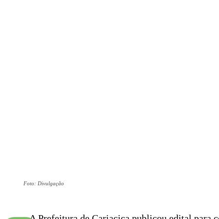
Foto: Divulgação
A Prefeitura de Cariacica publicou edital para