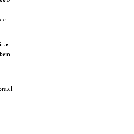
emos
 do
ídas
ambém
rasil