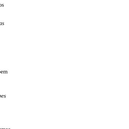
os
as
,
 bem
pes