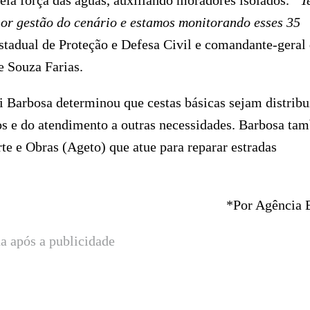
pela força das águas, auxiliando moradores isolados.
“T
or gestão do cenário e estamos monitorando esses 35
estadual de Proteção e Defesa Civil e comandante-geral
 Souza Farias.
 Barbosa determinou que cestas básicas sejam distribu
tos e do atendimento a outras necessidades. Barbosa t
e e Obras (Ageto) que atue para reparar estradas
*Por Agência B
a após a publicidade