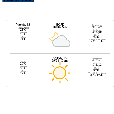
Vitória, ES
HOJE
Amanhecer
06:07 am
08/08 - Sáb
Temp. Agora
23ºC
Anoitecer
05:25 pm
Máxima
28ºC
Chuva
0mm
Mínima
21ºC
Velocidade do Vento
5.42 km/h
AMANHÃ
Amanhecer
06:07 am
09/08 - Dom
Média
26ºC
Anoitecer
05:26 pm
Máxima
30ºC
Chuva
0mm
Mínima
22ºC
Velocidade do Vento
8.63 km/h