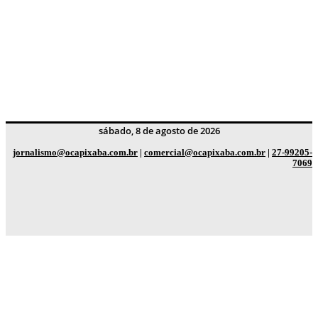
sábado, 8 de agosto de 2026
jornalismo@ocapixaba.com.br
|
comercial@ocapixaba.com.br
|
27-99205-
7069